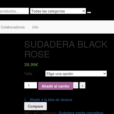
Colaboradores
Info
SUDADERA BLACK
ROSE
39,99
€
Talla
SUDADERA
-
+
Añadir al carrito
BLACK
ROSE
cantidad
Añadir a la lista de deseos
Compare
SKU:
N/D
Categoría:
Sudadera media cremallera