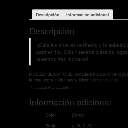
Descripción
Información adicional
Descripción
¡¡Este invierno es northeño y lo sabes!
para el frío. Con nuestros clásicos log
nuestros tres modelos!
MODELO BLACK ROSE: sudadera blanca con el logo nort
la rosa negra en la manga. Disponible en 3 tallas.
*La modelo lleva una talla L
Información adicional
Color
Blanco
Talla
L, M, S, XL