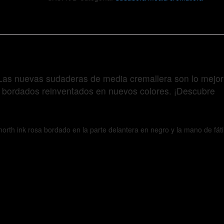
! Las nuevas sudaderas de media cremallera son lo mejor
os bordados reinventados en nuevos colores. ¡Descubre
h ink rosa bordado en la parte delantera en negro y la mano de fát