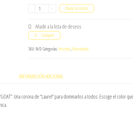
GOAT
-
+
Añadir al carrito
cantidad
Añadir a la lista de deseos
Compare
SKU:
N/D
Categorías:
Hoodies
,
Novedades
INFORMACIÓN ADICIONAL
 “GOAT”. Una corona de “Laurel” para dominarlos a todos. Escoge el color qu
ica.