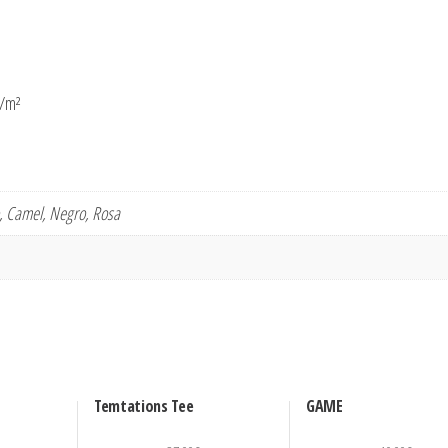
g/m²
o, Camel, Negro, Rosa
Temtations Tee
GAME