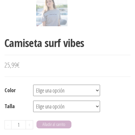
Camiseta surf vibes
25,99
€
Color
Talla
Camiseta
-
+
Añadir al carrito
surf