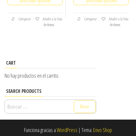
Seleccionar opciones
Seleccionar opciones
Comparar
Añadir a la lista
Comparar
Añadir a la lista
de deseos
de deseos
CART
No hay productos en el carrito.
SEARCH PRODUCTS
Buscar:
Funciona gracias a
WordPress
|
Tema:
Envo Shop