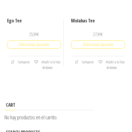
Ego Tee
Molabas Tee
25,99
€
27,99
€
Seleccionar opciones
Seleccionar opciones
Comparar
Añadir a la lista
Comparar
Añadir a la lista
de deseos
de deseos
CART
No hay productos en el carrito.