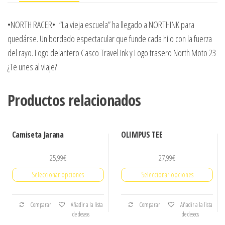
•NORTH RACER• “La vieja escuela” ha llegado a NORTHINK para
quedárse. Un bordado
espectacular que funde cada hilo con la fuerza
del rayo. Logo delantero Casco Travel Ink y Logo trasero North Moto 23
¿Te unes al viaje?
Productos relacionados
Camiseta Jarana
OLIMPUS TEE
25,99
€
27,99
€
Seleccionar opciones
Seleccionar opciones
Comparar
Añadir a la lista
Comparar
Añadir a la lista
de deseos
de deseos