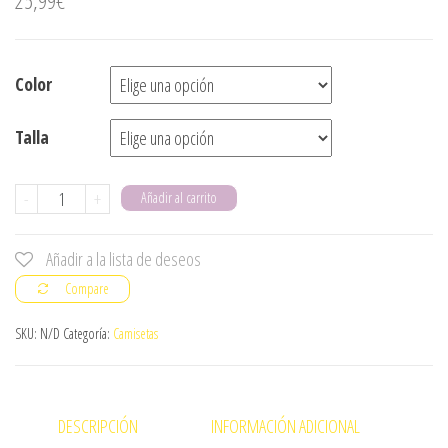
25,99
€
Color
Talla
Camiseta
-
+
Añadir al carrito
north
racer
Añadir a la lista de deseos
cantidad
Compare
SKU:
N/D
Categoría:
Camisetas
DESCRIPCIÓN
INFORMACIÓN ADICIONAL